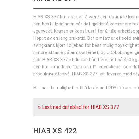
HIAB XS 377 har vist seg å være den optimale løsning
den beste løsningen når det gjelder å kombinere rek
egenvekt. Kranen er konstruert for å tåle arbeidso
i løpet av en lang brukstid. Det omfatter et solid
svingkrans kjørt i oljebad for best mulig nøyaktighet
mindre slitasje på armsystemet, og JIC-koblinger gir 
gjør HIAB XS 377 at du kan håndtere last på 450 kg
den har utmerkede ”opp og ut”- egenskaper som løfte
produktivitetsnivå. HIAB XS 377 kan leveres med st
Her har du muligheten til å laste ned PDF dokumente
Last ned datablad for HIAB XS 377
HIAB XS 422