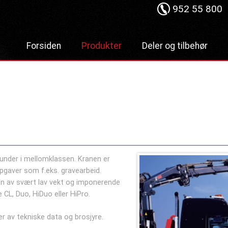
952 55 800
Forsiden
Produkter
Deler og tilbehør
Lastebilkraner
Hydraulisk
Hurtiglåssystem
Dumper
Lastesikring
Liftdumper
Stropper
Tipper
Tømmerbanker
Krokløftere
Komponenter
kunder i mellomklassen. Kranen er
Bakløft
pgaver som f.eks. gravearbeid.
Bruktmarked
len av svært lav vekt og imponerende
CL, Duo, HiDuo eller HiPro.
r av tekniske data og brosjyre.