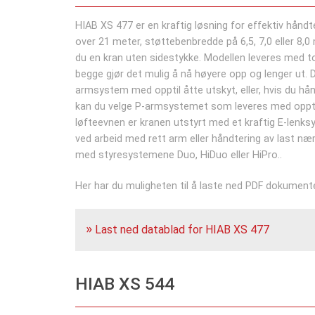
HIAB XS 477 er en kraftig løsning for effektiv håndt
over 21 meter, støttebenbredde på 6,5, 7,0 eller 8,0 
du en kran uten sidestykke. Modellen leveres med t
begge gjør det mulig å nå høyere opp og lenger ut. D
armsystem med opptil åtte utskyt, eller, hvis du hån
kan du velge P-armsystemet som leveres med opptil
løfteevnen er kranen utstyrt med et kraftig E-lenk
ved arbeid med rett arm eller håndtering av last n
med styresystemene Duo, HiDuo eller HiPro..
Her har du muligheten til å laste ned PDF dokumente
Last ned datablad for HIAB XS 477
HIAB XS 544