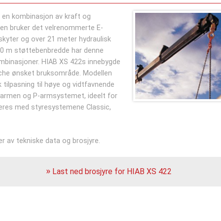
d en kombinasjon av kraft og
nen bruker det velrenommerte E-
tskyter og over 21 meter hydraulisk
 8,0 m støttebenbredde har denne
ombinasjoner. HIAB XS 422s innebygde
atche ønsket bruksområde. Modellen
 tilpasning til høye og vidtfavnende
-armen og P-armsystemet, ideelt for
veres med styresystemene Classic,
r av tekniske data og brosjyre.
Last ned brosjyre for HIAB XS 422