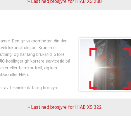
Last ned brosjyre for HIAB XS 288
lasse. Den gir virksomheten din den
ttvektskonstruksjon. Kranen er
tning, og har lang brukstid. Store
IC-koblinger gir kortere servicetid på
er eller fjernkontroll, og kan
uo eller HiPro..
r av tekniske data og brosjyre.
Last ned brosjyre for HIAB XS 322