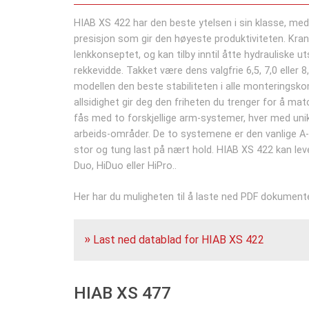
HIAB XS 422 har den beste ytelsen i sin klasse, me
presisjon som gir den høyeste produktiviteten. Kra
lenkkonseptet, og kan tilby inntil åtte hydrauliske u
rekkevidde. Takket være dens valgfrie 6,5, 7,0 eller
modellen den beste stabiliteten i alle monteringsk
allsidighet gir deg den friheten du trenger for å m
fås med to forskjellige arm-systemer, hver med unik
arbeids-områder. De to systemene er den vanlige A
stor og tung last på nært hold. HIAB XS 422 kan le
Duo, HiDuo eller HiPro..
Her har du muligheten til å laste ned PDF dokumente
Last ned datablad for HIAB XS 422
HIAB XS 477