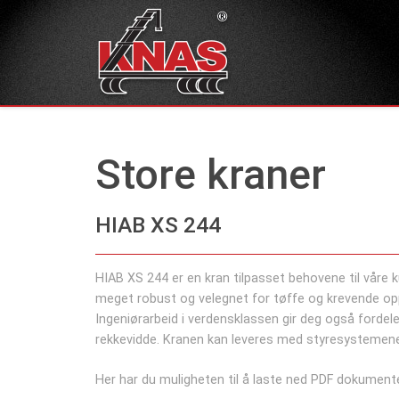
Store kraner
HIAB XS 244
HIAB XS 244 er en kran tilpasset behovene til våre 
meget robust og velegnet for tøffe og krevende op
Ingeniørarbeid i verdensklassen gir deg også forde
rekkevidde. Kranen kan leveres med styresystemene 
Her har du muligheten til å laste ned PDF dokumente