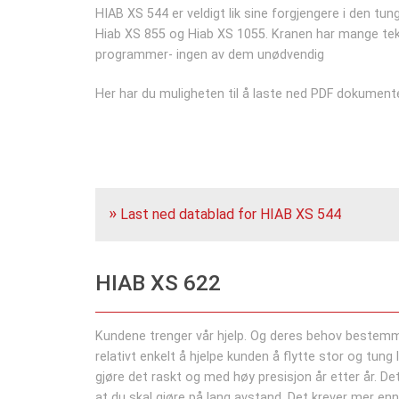
HIAB XS 544 er veldigt lik sine forgjengere i den tu
Hiab XS 855 og Hiab XS 1055. Kranen har mange tekn
programmer- ingen av dem unødvendig
Her har du muligheten til å laste ned PDF dokumente
Last ned datablad for HIAB XS 544
HIAB XS 622
Kundene trenger vår hjelp. Og deres behov bestemm
relativt enkelt å hjelpe kunden å flytte stor og tung 
gjøre det raskt og med høy presisjon år etter år. D
at du skal gjøre på lang avstand. Det krever mer enn