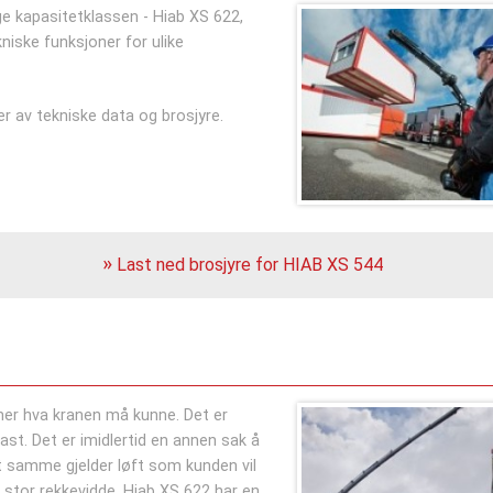
nge kapasitetklassen - Hiab XS 622,
iske funksjoner for ulike
r av tekniske data og brosjyre.
Last ned brosjyre for HIAB XS 544
er hva kranen må kunne. Det er
last. Det er imidlertid en annen sak å
et samme gjelder løft som kunden vil
 stor rekkevidde. Hiab XS 622 har en