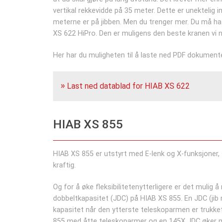
vertikal rekkevidde på 35 meter. Dette er unektelig 
meterne er på jibben. Men du trenger mer. Du må ha f
XS 622 HiPro. Den er muligens den beste kranen vi n
Her har du muligheten til å laste ned PDF dokumente
Last ned datablad for HIAB XS 622
HIAB XS 855
HIAB XS 855 er utstyrt med E-lenk og X-funksjoner,
kraftig.
Og for å øke fleksibilitetenytterligere er det mulig 
dobbeltkapasitet (JDC) på HIAB XS 855. En JDC (jib
kapasitet når den ytterste teleskoparmen er trukket 
855 med åtte teleskoparmer og en 145X JDC øker m