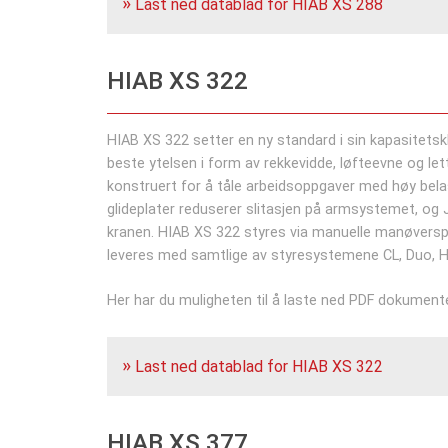
Last ned datablad for HIAB XS 288
HIAB XS 322
HIAB XS 322 setter en ny standard i sin kapasitetsk
beste ytelsen i form av rekkevidde, løfteevne og le
konstruert for å tåle arbeidsoppgaver med høy belas
glideplater reduserer slitasjen på armsystemet, og J
kranen. HIAB XS 322 styres via manuelle manøverspak
leveres med samtlige av styresystemene CL, Duo, HiD
Her har du muligheten til å laste ned PDF dokumente
Last ned datablad for HIAB XS 322
HIAB XS 377