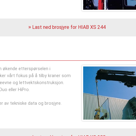
Last ned brosjyre for HIAB XS 244
n økende etterspørselen i
er vårt fokus på å tilby kraner som
fteevne og lettvektskonstruksjon.
uo eller HiPro.
r av tekniske data og brosjyre.