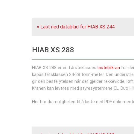
Last ned datablad for HIAB XS 244
HIAB XS 288
HIAB XS 288 er en førsteklasses
lastebilkran
for de
kapasitetsklassen 24-28 tonn-meter. Den understrek
gir den beste ytelsen når det gjelder rekkevidde, lø
Kranen kan leveres med styresystemene CL, Duo HiD
Her har du muligheten til å laste ned PDF dokumente