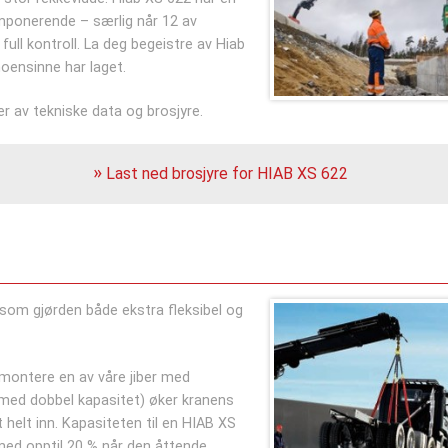
imponerende – særlig når 12 av
ull kontroll. La deg begeistre av Hiab
oensinne har laget.
r av tekniske data og brosjyre.
Last ned brosjyre for HIAB XS 622
 som gjørden både ekstra fleksibel og
å montere en av våre jiber med
 med dobbel kapasitet) øker kranens
helt inn. Kapasiteten til en HIAB XS
ed opptil 20 % når den åttende