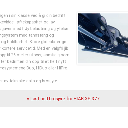
en i sin klasse ved å gi din bedrift
kevidde, løftekapasitet og lav
ppgaver med høy belastning og ytelse
 svingsystem med tannstang og
 og holdbarhet. Store glideplater gir
kortere servicetid. Med en valgfri jib
 opptil 26 meter utover, samtidig som
r bedriften din opp til et helt nytt
yresystemene Duo, HiDuo eller HiPro.
r av tekniske data og brosjyre.
Last ned brosjyre for HIAB XS 377