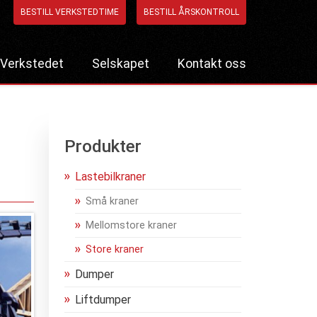
BESTILL VERKSTEDTIME
BESTILL ÅRSKONTROLL
Verkstedet
Selskapet
Kontakt oss
Bestill verkstedtime
Referanseprosjekter
Bestill årskontroll
Bildegalleri
Produkter
Lastebilkraner
Små kraner
Mellomstore kraner
Store kraner
Dumper
Liftdumper