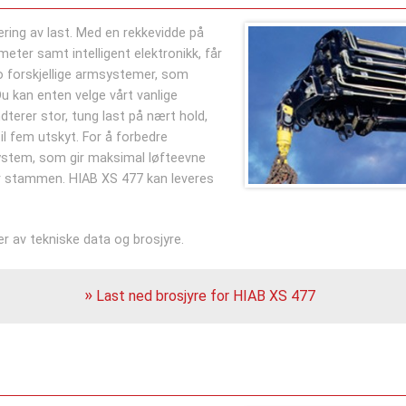
ering av last. Med en rekkevidde på
meter samt intelligent elektronikk, får
o forskjellige armsystemer, som
u kan enten velge vårt vanlige
dterer stor, tung last på nært hold,
 fem utskyt. For å forbedre
system, som gir maksimal løfteevne
ær stammen. HIAB XS 477 kan leveres
r av tekniske data og brosjyre.
Last ned brosjyre for HIAB XS 477