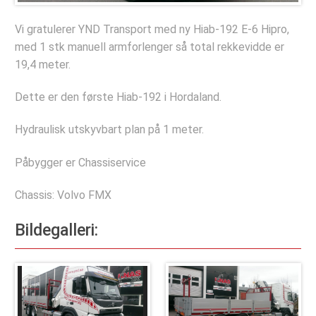
Deler og tilbehør
Vi gratulerer YND Transport med ny Hiab-192 E-6 Hipro,
Hydraulisk Hurtiglåssystem
med 1 stk manuell armforlenger så total rekkevidde er
Lastesikring
19,4 meter.
Stropper
Dette er den første Hiab-192 i Hordaland.
Tømmerbanker
Hydraulisk utskyvbart plan på 1 meter.
Komponenter
Verkstedet
Påbygger er Chassiservice
Bestill verkstedtime
Chassis: Volvo FMX
Bestill årskontroll
Bildegalleri:
Selskapet
Referanseprosjekter
Bildegalleri