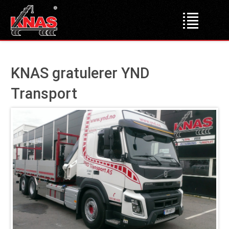
Forsiden
KNAS gratulerer YND
Produkter
Transport
Lastebilkraner
Dumper
Liftdumper
Tipper
Krokløftere
Bakløft
Bruktmarked