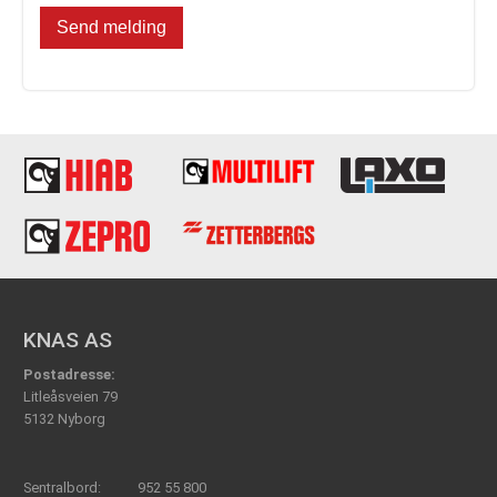
KNAS AS
Postadresse:
Litleåsveien 79
5132 Nyborg
Sentralbord:
952 55 800