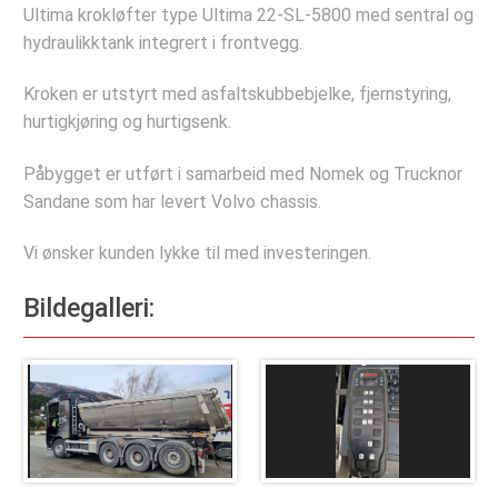
Deler og tilbehør
Ultima krokløfter type Ultima 22-SL-5800 med sentral og
hydraulikktank integrert i frontvegg.
Hydraulisk Hurtiglåssystem
Lastesikring
Kroken er utstyrt med asfaltskubbebjelke, fjernstyring,
hurtigkjøring og hurtigsenk.
Stropper
Tømmerbanker
Påbygget er utført i samarbeid med Nomek og Trucknor
Sandane som har levert Volvo chassis.
Komponenter
Vi ønsker kunden lykke til med investeringen.
Verkstedet
Bestill verkstedtime
Bildegalleri:
Bestill årskontroll
Selskapet
Referanseprosjekter
Bildegalleri