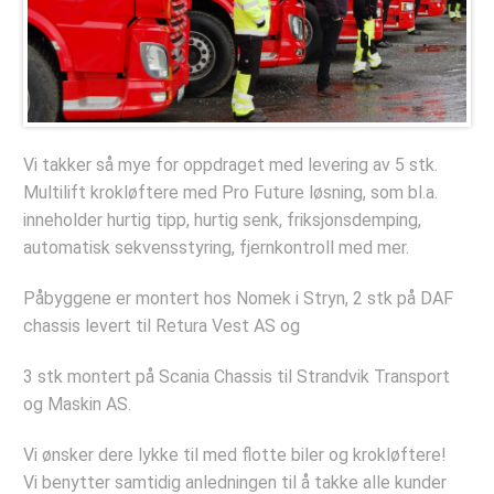
Deler og tilbehør
Hydraulisk Hurtiglåssystem
Lastesikring
Stropper
Vi takker så mye for oppdraget med levering av 5 stk.
Tømmerbanker
Multilift krokløftere med Pro Future løsning, som bl.a.
Komponenter
inneholder hurtig tipp, hurtig senk, friksjonsdemping,
automatisk sekvensstyring, fjernkontroll med mer.
Verkstedet
Bestill verkstedtime
Påbyggene er montert hos Nomek i Stryn, 2 stk på DAF
chassis levert til Retura Vest AS og
Bestill årskontroll
3 stk montert på Scania Chassis til Strandvik Transport
Selskapet
og Maskin AS.
Referanseprosjekter
Vi ønsker dere lykke til med flotte biler og krokløftere!
Bildegalleri
Vi benytter samtidig anledningen til å takke alle kunder