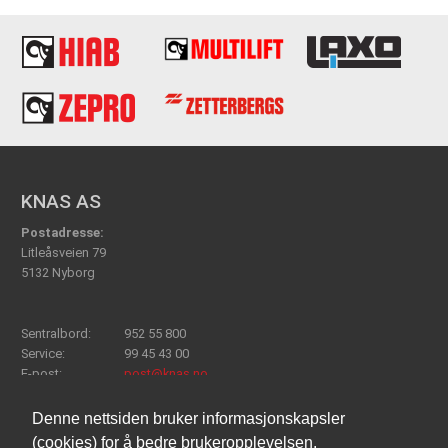
KNAS AS
Postadresse:
Litleåsveien 79
5132 Nyborg
Sentralbord:
952 55 800
Service:
99 45 43 00
E-post:
post@knas.no
Denne nettsiden bruker informasjonskapsler
(cookies) for å bedre brukeropplevelsen.