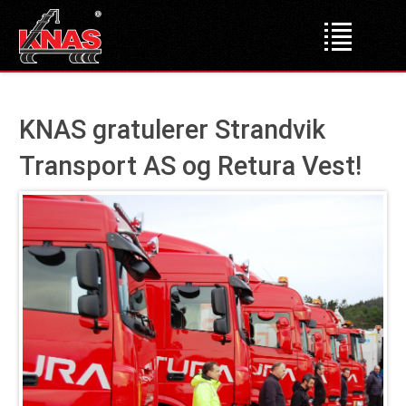
Forsiden
KNAS gratulerer Strandvik
Produkter
Transport AS og Retura Vest!
Lastebilkraner
Dumper
Liftdumper
Tipper
Krokløftere
Bakløft
Bruktmarked