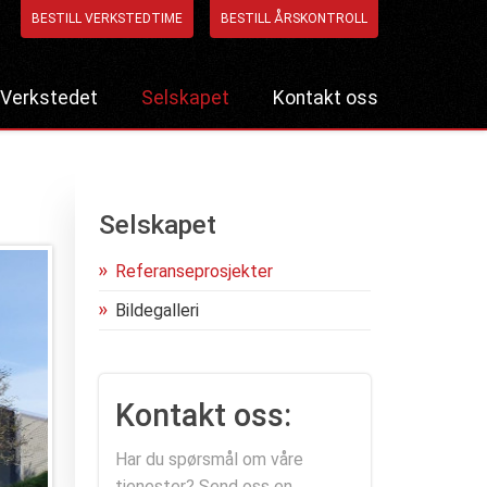
BESTILL VERKSTEDTIME
BESTILL ÅRSKONTROLL
Verkstedet
Selskapet
Kontakt oss
Bestill verkstedtime
Referanseprosjekter
Bestill årskontroll
Bildegalleri
Selskapet
Referanseprosjekter
Bildegalleri
Kontakt oss:
Har du spørsmål om våre
tjenester? Send oss en