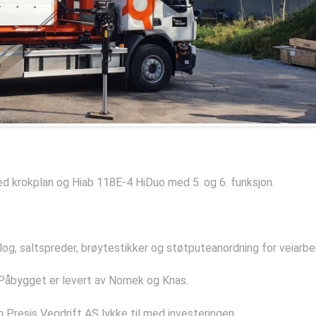
ed krokplan og Hiab 118E-4 HiDuo med 5. og 6. funksjon.
log, saltspreder, brøytestikker og støtputeanordning for veiarbei
. Påbygget er levert av Nomek og Knas.
 Presis Vegdrift AS lykke til med investeringen.