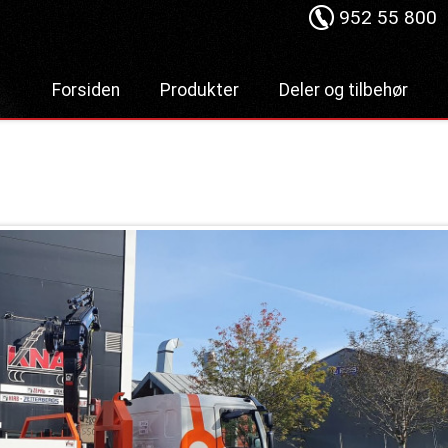
952 55 800
Forsiden
Produkter
Deler og tilbehør
Lastebilkraner
Hydraulisk
Hurtiglåssystem
Dumper
Lastesikring
Liftdumper
Stropper
Tipper
Tømmerbanker
Krokløftere
Komponenter
Bakløft
Bruktmarked