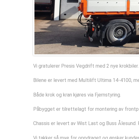
Vi gratulerer Presis Vegdrift med 2 nye krokbiler.
Bilene er levert med Multilift Ultima 14-4100, m
Både krok og kran kjøres via Fjernstyring.
Påbygget er tilrettelagt for montering av frontp
Chassis er levert av Wist Last og Buss Ålesund
Vi takker så mye for oppdraget og ønsker kunden