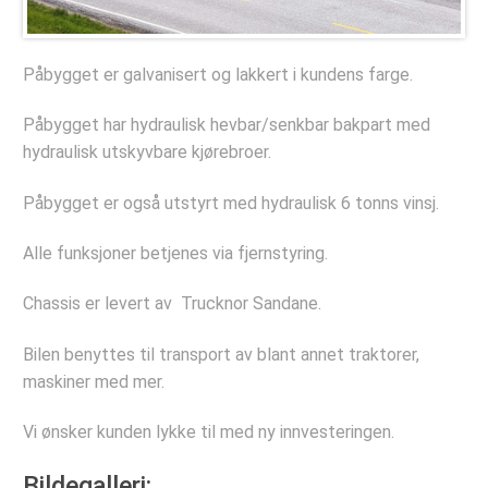
Deler og tilbehør
Hydraulisk Hurtiglåssystem
Påbygget er galvanisert og lakkert i kundens farge.
Lastesikring
Påbygget har hydraulisk hevbar/senkbar bakpart med
Stropper
hydraulisk utskyvbare kjørebroer.
Tømmerbanker
Påbygget er også utstyrt med hydraulisk 6 tonns vinsj.
Komponenter
Verkstedet
Alle funksjoner betjenes via fjernstyring.
Bestill verkstedtime
Chassis er levert av Trucknor Sandane.
Bestill årskontroll
Bilen benyttes til transport av blant annet traktorer,
Selskapet
maskiner med mer.
Referanseprosjekter
Vi ønsker kunden lykke til med ny innvesteringen.
Bildegalleri
Bildegalleri: