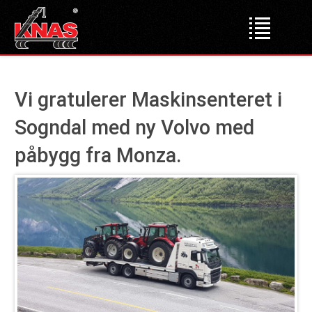
Forsiden
Vi gratulerer Maskinsenteret i
Produkter
Sogndal med ny Volvo med
Lastebilkraner
påbygg fra Monza.
Dumper
Liftdumper
Tipper
Krokløftere
Bakløft
Bruktmarked