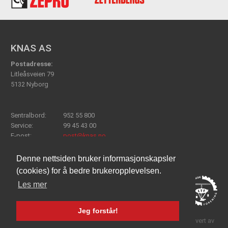
KNAS AS
Postadresse:
Litleåsveien 79
5132 Nyborg
Sentralbord:
952 55 800
Service:
99 45 43 00
E-post:
post@knas.no
Denne nettsiden bruker informasjonskapsler
(cookies) for å bedre brukeropplevelsen.
Les mer
Jeg forstår!
Personvern og cookies
|
Webdesign og publiseringsløsning levert av