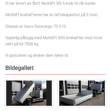
Deler og tilbehør
Vi har levert en flott Multilift XR-5 krok til vår kunde.
Hydraulisk Hurtiglåssystem
Multilift krokløfteren har en løftekapasitet på 5 tonn.
Lastesikring
Chassis er Iveco Eurocargo 75-210.
Stropper
Ypperlig påbygg med Multilift XR5 krokløfter med total
Tømmerbanker
vekt på bil 7500 kg.
Komponenter
Vi gratulerer og ønsker dem lykke til.
Verkstedet
Bildegalleri:
Bestill verkstedtime
Bestill årskontroll
Selskapet
Referanseprosjekter
Bildegalleri