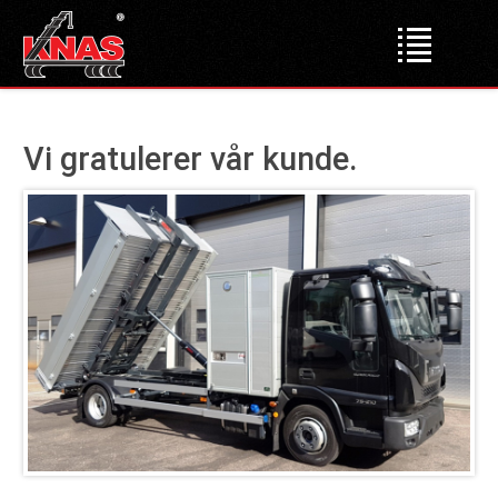
Forsiden
Vi gratulerer vår kunde.
Produkter
Lastebilkraner
Dumper
Liftdumper
Tipper
Krokløftere
Bakløft
Bruktmarked