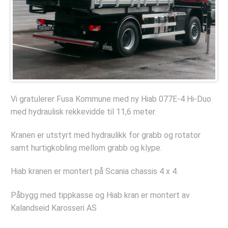
Deler og tilbehør
Hydraulisk Hurtiglåssystem
Lastesikring
Stropper
Tømmerbanker
Komponenter
Vi gratulerer Fusa Kommune med ny Hiab 077E-4 Hi-Duo
med hydraulisk rekkevidde til 11,6 meter.
Verkstedet
Kranen er utstyrt med hydraulikk for grabb og rotator
Bestill verkstedtime
samt hurtigkobling mellom grabb og klype.
Bestill årskontroll
Hiab kranen er montert på Scania chassis 4 x 4.
Selskapet
Påbygg med tippkasse og Hiab kran er montert av
Referanseprosjekter
Kalandseid Karosseri AS
Bildegalleri