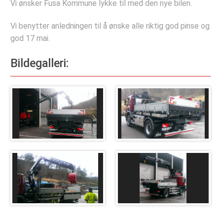
Vi ønsker Fusa Kommune lykke til med den nye bilen.
Kontakt oss
Vi benytter anledningen til å ønske alle riktig god pinse og
god 17 mai.
Bildegalleri: