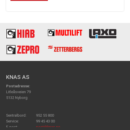
KNAS AS
Postadresse:
Litleåsveien 79
5132 Nyborg
Sentralbord:
952 55 800
Service:
99 45 43 00
E-post:
post@knas.no