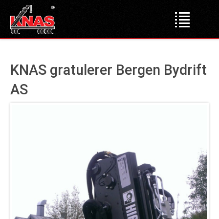
Forsiden
KNAS gratulerer Bergen Bydrift
Produkter
AS
Lastebilkraner
Dumper
Liftdumper
Tipper
Krokløftere
Bakløft
Bruktmarked