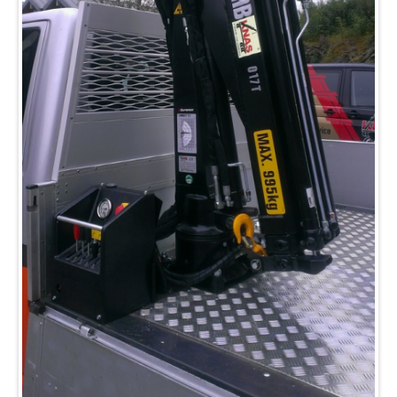
Deler og tilbehør
Hydraulisk Hurtiglåssystem
Lastesikring
Stropper
Tømmerbanker
Komponenter
Verkstedet
Bestill verkstedtime
Bestill årskontroll
Selskapet
Referanseprosjekter
Bildegalleri