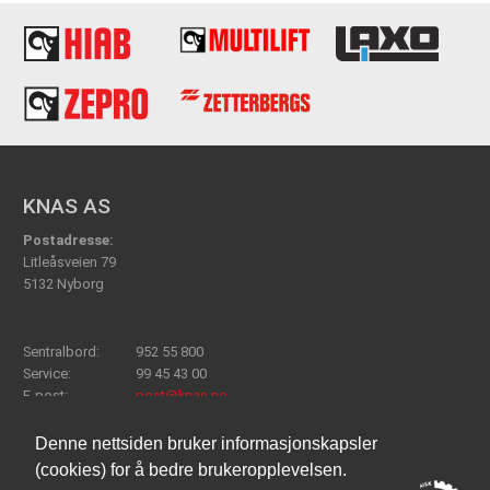
KNAS AS
Postadresse:
Litleåsveien 79
5132 Nyborg
Sentralbord:
952 55 800
Service:
99 45 43 00
E-post:
post@knas.no
Denne nettsiden bruker informasjonskapsler
(cookies) for å bedre brukeropplevelsen.