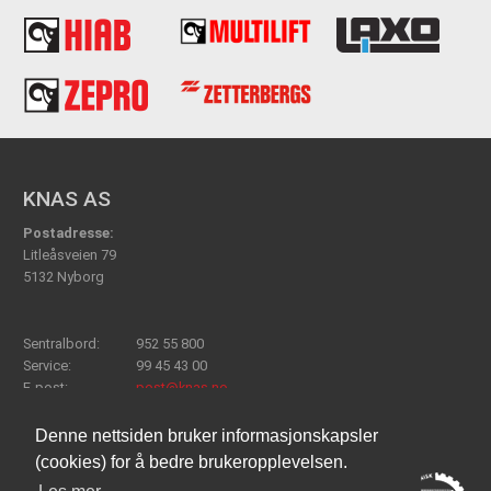
KNAS AS
Postadresse:
Litleåsveien 79
5132 Nyborg
Sentralbord:
952 55 800
Service:
99 45 43 00
E-post:
post@knas.no
Denne nettsiden bruker informasjonskapsler
(cookies) for å bedre brukeropplevelsen.