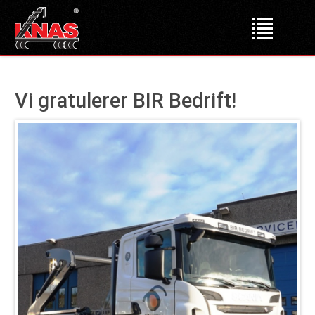
Forsiden
Vi gratulerer BIR Bedrift!
Produkter
Lastebilkraner
Dumper
Liftdumper
Tipper
Krokløftere
Bakløft
Bruktmarked