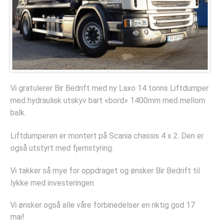
Deler og tilbehør
Hydraulisk Hurtiglåssystem
Lastesikring
Stropper
Tømmerbanker
Vi gratulerer Bir Bedrift med ny Laxo 14 tonns Liftdumper
Komponenter
med hydraulisk utskyv bart «bord» 1400mm med mellom
Verkstedet
balk.
Bestill verkstedtime
Liftdumperen er montert på Scania chassis 4 x 2. Den er
også utstyrt med fjernstyring.
Bestill årskontroll
Selskapet
Vi takker så mye for oppdraget og ønsker Bir Bedrift til
lykke med investeringen.
Referanseprosjekter
Bildegalleri
Vi ønsker også alle våre forbinedelser en riktig god 17
mai!