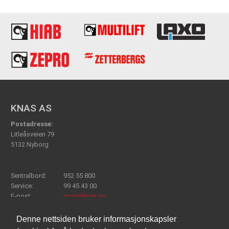
KNAS AS
Postadresse:
Litleåsveien 79
5132 Nyborg
Sentralbord:
952 55 800
Service:
99 45 43 00
E-post:
post@knas.no
Denne nettsiden bruker informasjonskapsler