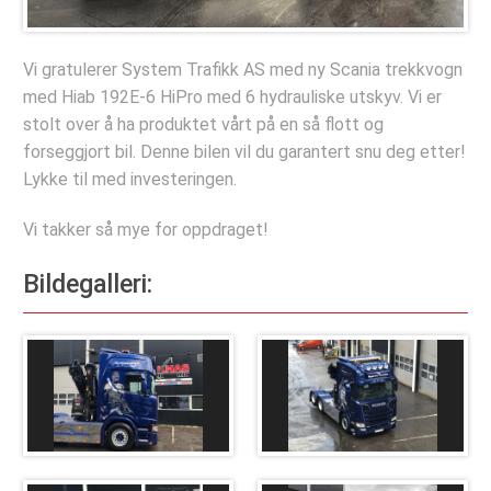
Deler og tilbehør
Hydraulisk Hurtiglåssystem
Vi gratulerer System Trafikk AS med ny Scania trekkvogn
Lastesikring
med Hiab 192E-6 HiPro med 6 hydrauliske utskyv. Vi er
stolt over å ha produktet vårt på en så flott og
Stropper
forseggjort bil. Denne bilen vil du garantert snu deg etter!
Tømmerbanker
Lykke til med investeringen.
Komponenter
Vi takker så mye for oppdraget!
Verkstedet
Bildegalleri:
Bestill verkstedtime
Bestill årskontroll
Selskapet
Referanseprosjekter
Bildegalleri